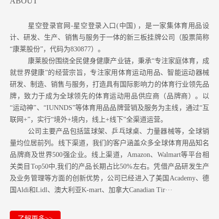
ABOUT
星空登录官网-星空登录入口(中国) ，是一家集体育用品设
计、研发、生产、销售与服务于一体的新三板挂牌公司（股票简称
“康莱股份”，代码为830877）。
康莱股份围绕全民健身健康产业链，秉承“专注家庭体育，成
就世界健康”的经营宗旨，专注家用体育运动用品、智能运动器械
研发、制造、销售与服务，打造具有国际影响力的体育行业领先品
牌，致力于成为全球领先的体育运动用品供应商（品牌商）。以
“运动神”、“IUNNDS”等体育用品品牌营销及服务为主线，通过“互
联网+”，实行“境外+境内，线上+线下”全渠道运营。
公司主要产品包括篮球架、乒乓球桌、力量器械等，全球销
量均位居前列。
线下渠道，我们的客户涵盖众多全球体育用品知名
品牌商及世界500强企业。
线上渠道，Amazon
、Walmart等
平台相
关类目Top50中,我们的产品长期占比50%左右。凭借产品研发生产
及业务管理等方面的创新优势，公司已经进入了美国Academy、德
国Aldi和Lidl、澳大利亚K-mart、加拿大Canadian Tir···
了解更多>>